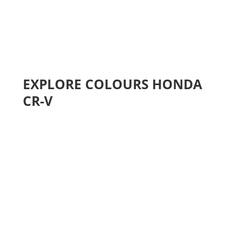
EXPLORE COLOURS HONDA
CR-V
←
Honda Accord
Honda Civic RS e:HEV
→
Submit a Comment
Your email address will not be published.
Required
fields are marked
*