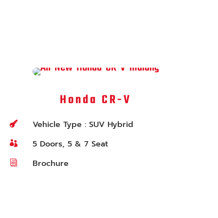
Honda CR-V
Vehicle Type : SUV Hybrid

5 Doors, 5 & 7 Seat

Brochure
i