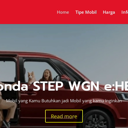
Home
Tipe Mobil
Harga
In
onda STEP WGN e:H
Mobil yang Kamu Butuhkan jadi Mobil yang kamu Inginkan
Read more