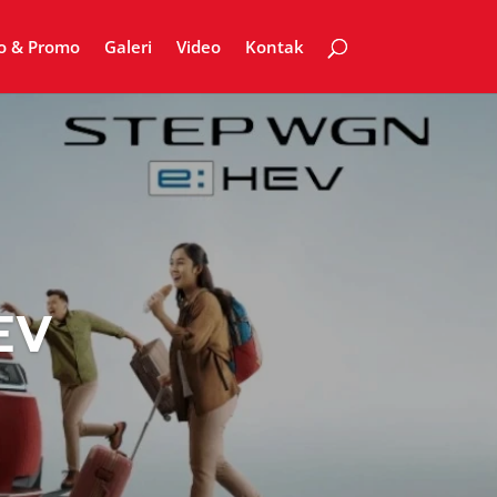
fo & Promo
Galeri
Video
Kontak
EV