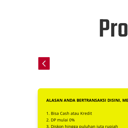
Pr
4
ALASAN ANDA BERTRANSAKSI DISINI, M
1. Bisa Cash atau Kredit
2. DP mulai 0%
3. Diskon hingga puluhan juta rupiah