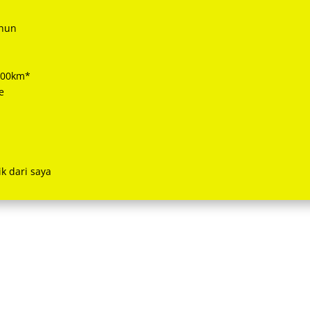
ahun
.000km*
e
k dari saya