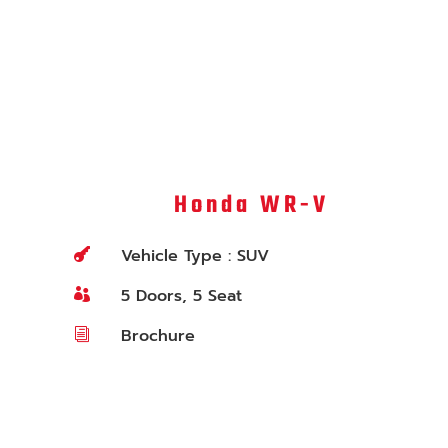
Honda WR-V
Vehicle Type : SUV

5 Doors, 5 Seat

Brochure
i