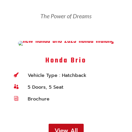
The Power of Dreams
Honda Brio
Vehicle Type : Hatchback

5 Doors, 5 Seat

Brochure
i
View All